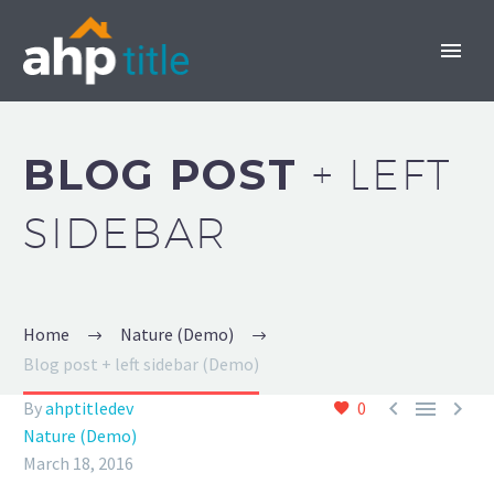
BLOG POST
+ LEFT
SIDEBAR
INVEST NOW
Home
Nature (Demo)
Blog post + left sidebar (Demo)



By
ahptitledev
0
Nature (Demo)
March 18, 2016